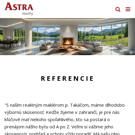
REFERENCIE
"S naším realitným maklérom p. Takáčom, máme dlhodobo
výbornú skúsenosť. Keďže žijeme v zahraničí, je pre nás
kľúčové mať niekoho spoľahlivého, kto sa postará o
prenájom nášho bytu od A po Z. Veľmi si vážime jeho
skúsenosti, prehľad a ochotu vždy poradiť. Má našu plnú