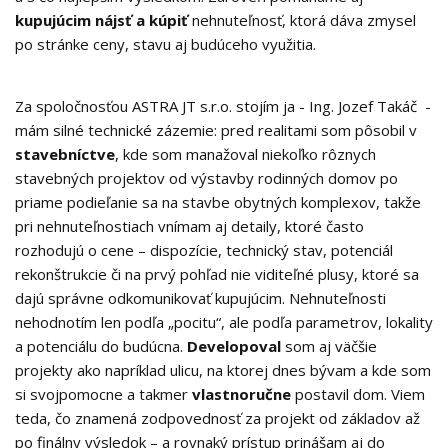
kupujúcim nájsť a kúpiť
nehnuteľnosť, ktorá dáva zmysel
po stránke ceny, stavu aj budúceho využitia.
Za spoločnosťou ASTRA JT s.r.o. stojím ja - Ing. Jozef Takáč -
mám silné technické zázemie: pred realitami som pôsobil v
stavebníctve
, kde som manažoval niekoľko rôznych
stavebných projektov od výstavby rodinných domov po
priame podieľanie sa na stavbe obytných komplexov, takže
pri nehnuteľnostiach vnímam aj detaily, ktoré často
rozhodujú o cene – dispozície, technický stav, potenciál
rekonštrukcie či na prvý pohľad nie viditeľné plusy, ktoré sa
dajú správne odkomunikovať kupujúcim. Nehnuteľnosti
nehodnotím len podľa „pocitu“, ale podľa parametrov, lokality
a potenciálu do budúcna.
Developoval
som aj väčšie
projekty ako napríklad ulicu, na ktorej dnes bývam a kde som
si svojpomocne a takmer
vlastnoručne
postavil dom. Viem
teda, čo znamená zodpovednosť za projekt od základov až
po finálny výsledok – a rovnaký prístup prinášam aj do