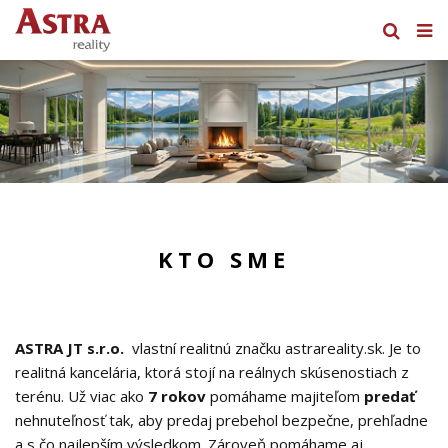
KTO SME
ASTRA JT s.r.o.
vlastní realitnú značku astrareality.sk. Je to
realitná kancelária, ktorá stojí na reálnych skúsenostiach z
terénu. Už viac ako
7 rokov
pomáhame majiteľom
predať
nehnuteľnosť tak, aby predaj prebehol bezpečne, prehľadne
a s čo najlepším výsledkom. Zároveň pomáhame aj