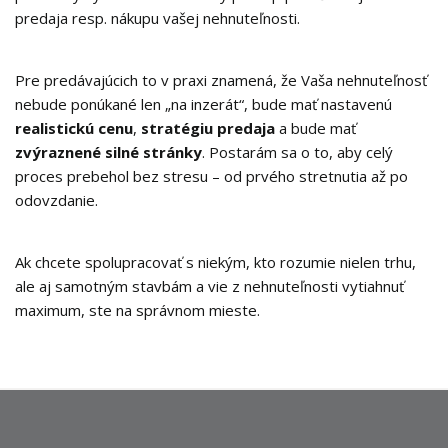
predaja resp. nákupu vašej nehnuteľnosti.
Pre predávajúcich to v praxi znamená, že Vaša nehnuteľnosť
nebude ponúkané len „na inzerát“, bude mať nastavenú
realistickú cenu
,
stratégiu predaja
a bude mať
zvýraznené silné stránky
. Postarám sa o to, aby celý
proces prebehol bez stresu – od prvého stretnutia až po
odovzdanie.
Ak chcete spolupracovať s niekým, kto rozumie nielen trhu,
ale aj samotným stavbám a vie z nehnuteľnosti vytiahnuť
maximum, ste na správnom mieste.