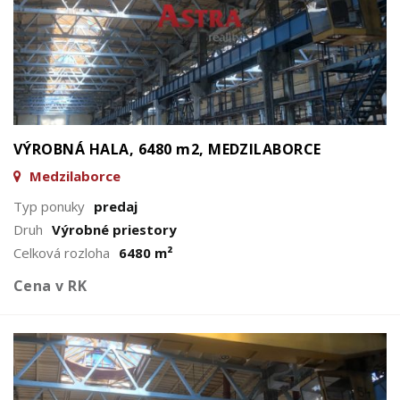
VÝROBNÁ HALA, 6480 m2, MEDZILABORCE
Medzilaborce
Typ ponuky
predaj
Druh
Výrobné priestory
Celková rozloha
6480 m²
Cena v RK