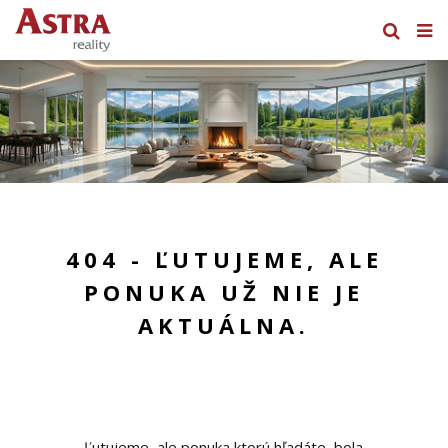
404 - ĽUTUJEME, ALE
PONUKA UŽ NIE JE
AKTUÁLNA.
Ľutujeme, ale ponuka ktorú hľadáte, bola