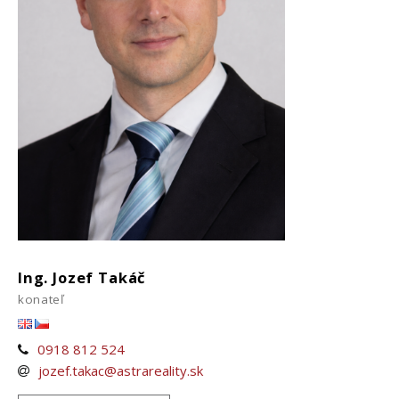
Ing. Jozef Takáč
konateľ
0918 812 524
jozef.takac@astrareality.sk